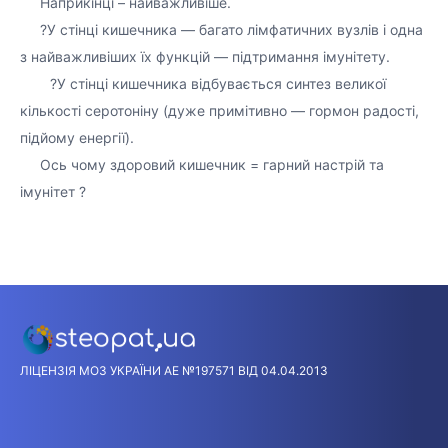
⠀⠀Наприкінці – найважливіше. ⠀
⠀⠀?У стінці кишечника — багато лімфатичних вузлів і одна
з найважливіших їх функцій — підтримання імунітету.
⠀⠀⠀?У стінці кишечника відбувається синтез великої
кількості серотоніну (дуже примітивно — гормон радості,
підйому енергії).
⠀⠀Ось чому здоровий кишечник = гарний настрій та
імунітет ?
ЛІЦЕНЗІЯ МОЗ УКРАЇНИ АЕ №197571 ВІД 04.04.2013