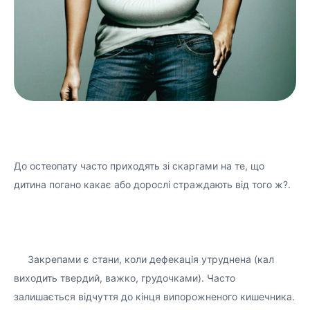
До остеопату часто приходять зі скаргами на те, що
дитина погано какає або дорослі страждають від того ж?.
⠀⠀
⠀⠀
⠀⠀
⠀⠀Закрепами є стани, коли дефекація утруднена (кал
виходить твердий, важко, грудочками). Часто
залишається відчуття до кінця випорожненого кишечника.