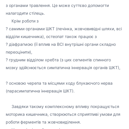
з органами травлення. Це може суттєво допомогти
налагодити стілець. ⠀⠀
⠀⠀Крім роботи з ⠀⠀
? самими органами ШКТ (печінка, жовчовивідні шляхи, всі
відділи кишечника), остеопат також працює з ⠀⠀
? діафрагмою (її вплив на ВСІ внутрішні органи складно
переоцінити), ⠀⠀
? грудним відділом хребта (з цих сегментів спинного
мозку здійснюється симпатична іннервація органів ШКТ),
⠀⠀
? основою черепа та місцями ходу блукаючого нерва
(парасимпатична іннервація ШКТ).
⠀⠀
⠀⠀Завдяки такому комплексному впливу покращується
моторика кишечника, створюються сприятливі умови для
роботи ферментів та жовчовиділення.