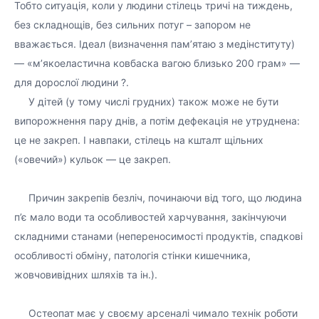
Тобто ситуація, коли у людини стілець тричі на тиждень,
без складнощів, без сильних потуг – запором не
вважається. Ідеал (визначення пам’ятаю з медінституту)
— «м’якоеластична ковбаска вагою близько 200 грам» —
для дорослої людини ?.
⠀⠀У дітей (у тому числі грудних) також може не бути
випорожнення пару днів, а потім дефекація не утруднена:
це не закреп. І навпаки, стілець на кшталт щільних
(«овечий») кульок — це закреп.
⠀⠀
⠀⠀Причин закрепів безліч, починаючи від того, що людина
п’є мало води та особливостей харчування, закінчуючи
складними станами (непереносимості продуктів, спадкові
особливості обміну, патологія стінки кишечника,
жовчовивідних шляхів та ін.).
⠀⠀
⠀⠀Остеопат має у своєму арсеналі чимало технік роботи