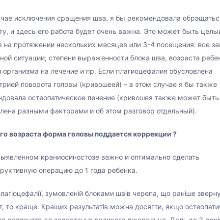
чае исключения сращения шва, я бы рекомендовала обращатьс
ту, и здесь его работа будет очень важна. Это может быть целы
 на протяжении нескольких месяцев или 3-4 посещения: все за
ной ситуации, степени выраженности блока шва, возраста ребе
 организма на лечение и пр. Если плагиоцефалия обусловлена
рией поворота головы (кривошеей) – в этом случае я бы также
довала остеопатическое лечение (кривошея также может быть
лена разными факторами и об этом разговор отдельный).
го возраста форма головы поддается коррекции ?
ыявленном краниосиностозе важно и оптимально сделать
руктивную операцию до 1 года ребенка.
лагіоцефалії, зумовленій блоками швів черепа, що раніше зверн
т, то краще. Кращих результатів можна досягти, якщо остеопати
ня розпочато до заростання великого джерельця. Далі, до 3 рок