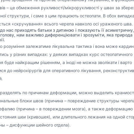
вів – це обмеження рухливості/мікрорухливості у швах за збере
ної структури, і саме з цим працюють остеопати. В обох випадк
ється «скручування» всього черепа навколо осі ураженого шва.
до нас приходять батьки з дитиною і показують її асиметричну,
 голову, нам важливо диференціювати і зрозуміти, яка природа 
ії.
го розуміння залежатиме лікувальна тактика і вона може карди
ятись у різних випадках: у деяких випадках курс остеопатичного
ня буде найкращим рішенням, а іноді не можна зволікати і варто
ися до нейрохірургів для оперативного лікування, реконструкти
й. ⠀⠀
разделять по причинам деформации, можно выделить краниост
нальные блоки швов (причина – повреждение структуры черепа
фалию (причина – в повреждении мозга), а также деформацию
остояния шеи (кривошея), или длительного лежания на одной ст
ны – дисфункции шейного отдела).