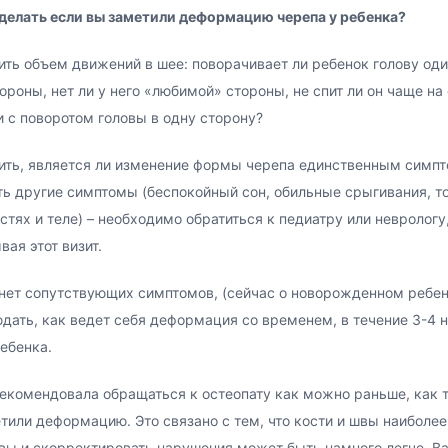
делать если вы заметили деформацию черепа у ребенка?
ть объем движений в шее: поворачивает ли ребенок голову од
тороны, нет ли у него «любимой» стороны, не спит ли он чаще на
и с поворотом головы в одну сторону? ⠀⠀
ть, является ли изменение формы черепа единственным симп
ть другие симптомы (беспокойный сон, обильные срыгивания, т
стях и теле) – необходимо обратиться к педиатру или неврологу
вая этот визит. ⠀⠀
нет сопутствующих симптомов, (сейчас о новорожденном ребен
дать, как ведет себя деформация со временем, в течение 3-4 
ебенка. ⠀
екомендовала обращаться к остеопату как можно раньше, как 
тили деформацию. Это связано с тем, что кости и швы наиболее
вы и скорректировать нарушения может быть намного легче. В