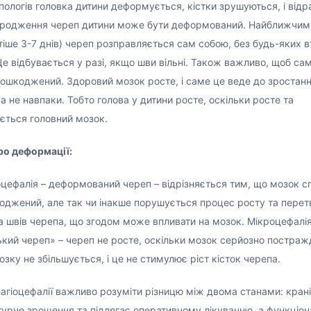
 пологів головка дитини деформується, кістки зрушуються, і відр
ародження череп дитини може бути деформований. Найближчим
тіше 3-7 днів) череп розправляється сам собою, без будь-яких 
 Це відбувається у разі, якщо шви вільні. Також важливо, щоб са
пошкоджений. Здоровий мозок росте, і саме це веде до зростан
 а не навпаки. Тобто голова у дитини росте, оскільки росте та
ється головний мозок.
ро деформації:
оцефалія – деформований череп – відрізняється тим, що мозок с
оджений, але так чи інакше порушується процес росту та пере
та швів черепа, що згодом може впливати на мозок. Мікроцефалія
кий череп» – череп не росте, оскільки мозок серйозно постраж
озку не збільшується, і це не стимулює ріст кісток черепа. ⠀
агіоцефалії важливо розуміти різницю між двома станами: кран
турне зрощення та підлягає оперативному лікуванню, а функціон