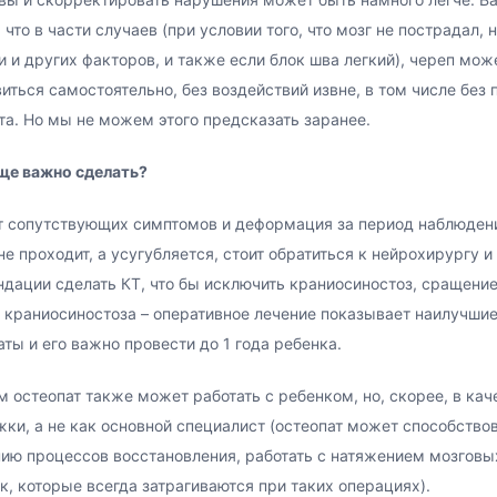
, что в части случаев (при условии того, что мозг не пострадал, 
и и других факторов, и также если блок шва легкий), череп мож
иться самостоятельно, без воздействий извне, в том числе без
та. Но мы не можем этого предсказать заранее. ⠀⠀ ⠀
ще важно сделать?
т сопутствующих симптомов и деформация за период наблюдени
не проходит, а усугубляется, стоит обратиться к нейрохирургу и 
дации сделать КТ, что бы исключить краниосиностоз, сращение
 краниосиностоза – оперативное лечение показывает наилучши
аты и его важно провести до 1 года ребенка. ⠀⠀
м остеопат также может работать с ребенком, но, скорее, в кач
ки, а не как основной специалист (остеопат может способство
ию процессов восстановления, работать с натяжением мозговы
к, которые всегда затрагиваются при таких операциях).